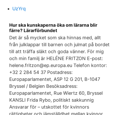
UzYrq
Hur ska kunskaperna öka om lärarna blir
färre? Lärarförbundet
Det är så mycket som ska hinnas med, allt
från julklappar till barnen och julmat på bordet
till att träffa släkt och goda vänner. För mig
och min familj är HELÉNE FRITZON E-post:
helene.fritzon@ep.europa.eu Telefon kontor:
+32 2 284 54 37 Postadress:
Europaparlamentet, ASP 12 G 201, B-1047
Bryssel / Belgien Besöksadress:
Europaparlamentet, Rue Wiertz 60, Bryssel
KANSLI Frida Rybo, politiskt sakkunnig
Ansvarar för – utskottet för kvinnors
rättigheter och jämställdhet mellan kvinnor