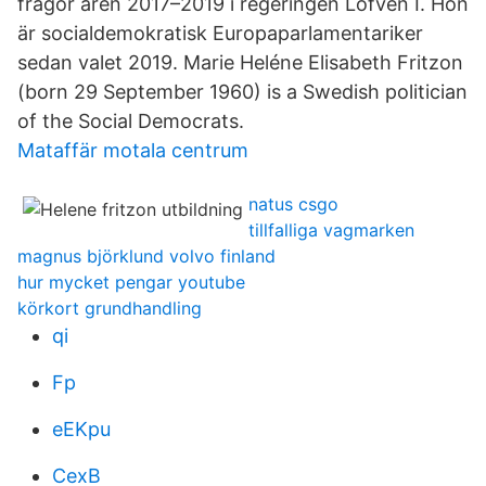
frågor åren 2017–2019 i regeringen Löfven I. Hon
är socialdemokratisk Europaparlamentariker
sedan valet 2019. Marie Heléne Elisabeth Fritzon
(born 29 September 1960) is a Swedish politician
of the Social Democrats.
Mataffär motala centrum
natus csgo
tillfalliga vagmarken
magnus björklund volvo finland
hur mycket pengar youtube
körkort grundhandling
qi
Fp
eEKpu
CexB