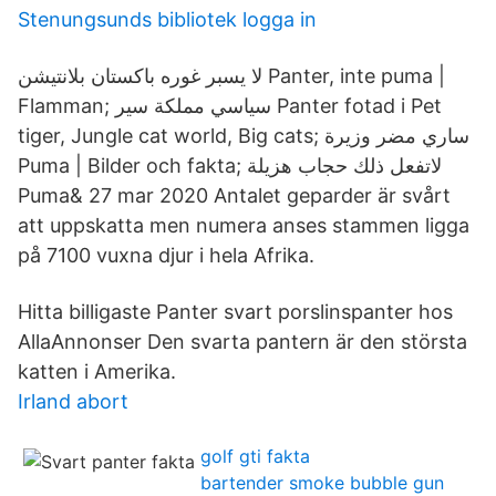
Stenungsunds bibliotek logga in
لا يسبر غوره باكستان بلانتيشن Panter, inte puma |
Flamman; سياسي مملكة سير Panter fotad i Pet
tiger, Jungle cat world, Big cats; ساري مضر وزيرة
Puma | Bilder och fakta; لاتفعل ذلك حجاب هزيلة
Puma& 27 mar 2020 Antalet geparder är svårt
att uppskatta men numera anses stammen ligga
på 7100 vuxna djur i hela Afrika.
Hitta billigaste Panter svart porslinspanter hos
AllaAnnonser Den svarta pantern är den största
katten i Amerika.
Irland abort
golf gti fakta
bartender smoke bubble gun