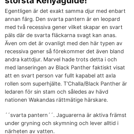
största Kenyaguide!
Egentligen är det exakt samma djur med enbart
annan färg. Den svarta pantern är en leopard
med två recessiva gener vilket skapar en svart
päls där de svarta fläckarna svagt kan anas.
Även om det är ovanligt med den här typen av
recessiva gener så förekommer det även bland
andra kattdjur. Marvel hade trots detta i och
med lanseringen av Black Panther faktiskt visat
att en svart person var fullt kapabel att axla
rollen som superhjälte. T’Challa/Black Panther är
ledaren för sin stam och således av hävd
nationen Wakandas rättmätige härskare.
´´svarta pantern´´. Jaguarerna är aktiva främst
under gryning och skymning och lever alltid i
närheten av vatten.