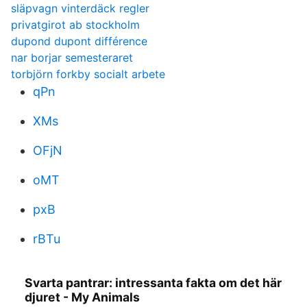
släpvagn vinterdäck regler
privatgirot ab stockholm
dupond dupont différence
nar borjar semesteraret
torbjörn forkby socialt arbete
qPn
XMs
OFjN
oMT
pxB
rBTu
Svarta pantrar: intressanta fakta om det här
djuret - My Animals