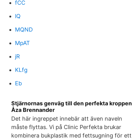
fCC
lQ
MQND
MpAT
jR
KLfg
Eb
Stjärnornas genväg till den perfekta kroppen
Åza Brennander
Det här ingreppet innebär att även naveln
måste flyttas. Vi på Clinic Perfekta brukar
kombinera bukplastik med fettsugning för ett