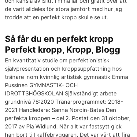
och känsla av Slitit i mina lår och gråtit över att
de varit alldeles för stora jämfört med hur jag
trodde att en perfekt kropp skulle se ut.
Så får du en perfekt kropp
Perfekt kropp, Kropp, Blogg
En kvantitativ studie om perfektionistisk
självpresentation och kroppsuppfattning hos
tränare inom kvinnlig artistisk gymnastik Emma
Pussinen GYMNASTIK- OCH
IDROTTSHÖGSKOLAN Självständigt arbete
grundnivå 78:2020 Tränarprogrammet: 2018-
2021 Handledare: Sanna Nordin-Bates Den
perfekta kroppen – del 2. Postat den 31 oktober,
2017 av Pia Widlund. När allt var fastsytt gick
han bort till kaffebryggaren. Det var värt att fira